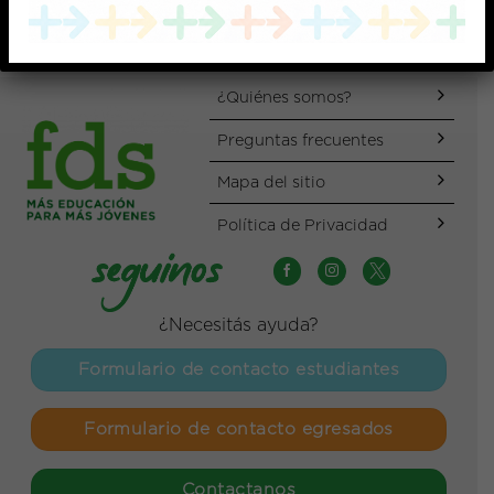
¿Quiénes somos?
Preguntas frecuentes
Mapa del sitio
Política de Privacidad
¿Necesitás ayuda?
Formulario de contacto estudiantes
Formulario de contacto egresados
Contactanos