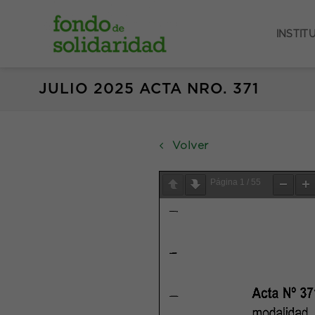
Saltar
al
INSTIT
contenido
JULIO 2025 ACTA NRO. 371
Volver
Página
1
/
55