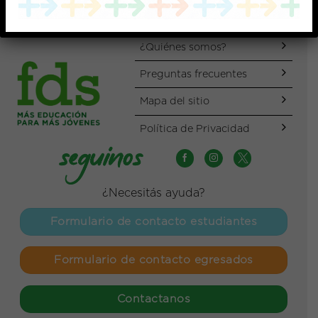
¿Quiénes somos?
Preguntas frecuentes
Mapa del sitio
Política de Privacidad
¿Necesitás ayuda?
Formulario de contacto estudiantes
Formulario de contacto egresados
Contactanos