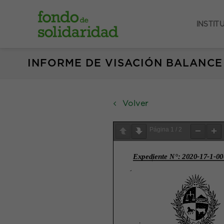
Saltar
al
INSTIT
contenido
INFORME DE VISACIÓN BALANCE
Volver
Página
1
/
2