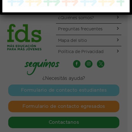
¿Quiénes somos?
Preguntas frecuentes
Mapa del sitio
Política de Privacidad
¿Necesitás ayuda?
Formulario de contacto estudiantes
Formulario de contacto egresados
Contactanos