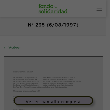
Saltar
al
contenido
Nº 235 (6/08/1997)
Volver
Ver en pantalla completa