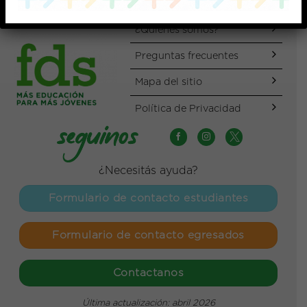
¿Quiénes somos?
Preguntas frecuentes
Mapa del sitio
Política de Privacidad
¿Necesitás ayuda?
Formulario de contacto estudiantes
Formulario de contacto egresados
Contactanos
Última actualización: abril 2026