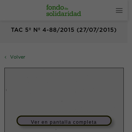
Saltar
al
contenido
TAC 5º Nº 4-88/2015 (27/07/2015)
Volver
Ver en pantalla completa