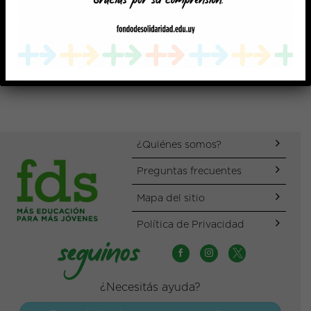
BECAS PARA LA
FORMACIÓN
GENERACIÓN 2021
SOCIOLABORAL
¿Quiénes somos?
Preguntas frecuentes
Mapa del sitio
Política de Privacidad
¿Necesitás ayuda?