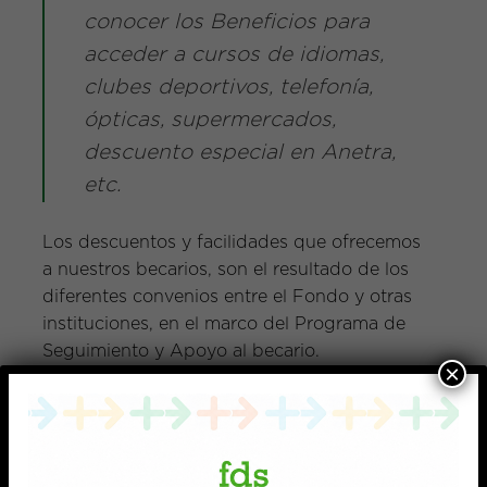
conocer los Beneficios para
acceder a cursos de idiomas,
clubes deportivos, telefonía,
ópticas, supermercados,
descuento especial en Anetra,
etc.
Los descuentos y facilidades que ofrecemos
a nuestros becarios, son el resultado de los
diferentes convenios entre el Fondo y otras
instituciones, en el marco del Programa de
Seguimiento y Apoyo al becario.
×