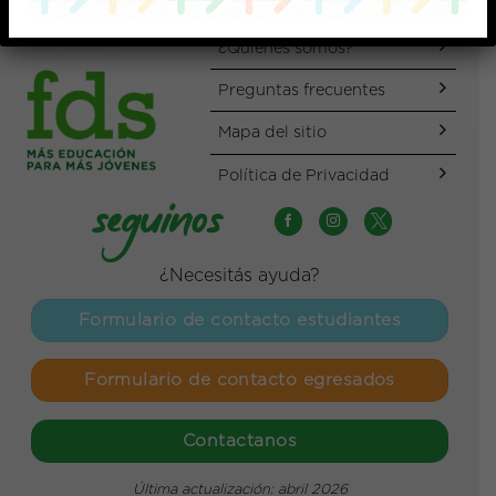
¿Quiénes somos?
Preguntas frecuentes
Mapa del sitio
Política de Privacidad
¿Necesitás ayuda?
Formulario de contacto estudiantes
Formulario de contacto egresados
Contactanos
Última actualización: abril 2026