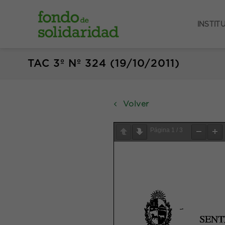
Saltar
al
INSTIT
contenido
TAC 3º Nº 324 (19/10/2011)
Volver
Página
1
/
3