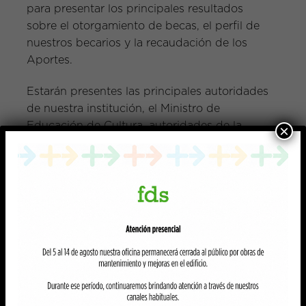
para presentar los principales resultados
sobre el otorgamiento de becas, el perfil de
nuestros becarios y la recaudación de los
Aportes.
Estarán presentes las principales autoridades
de nuestra institución, el Ministro de
Educación de Cultura, autoridades de la
×
Universidad Tecnológica y de la Dirección
General de Educación Técnico Profesional –
UTU.
La jornada se realizará en el Salón de actos
de la Torre Ejecutiva, el próximo lunes 14 de
agosto con confirmación de asistencia.