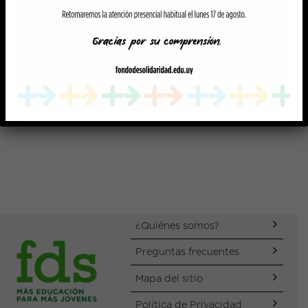
Impacto de las Becas y
LLamados
Rendición de cuentas
2023
¿Quiénes somos?
Preguntas frecuentes
Mapa del sitio
Política de Privacidad