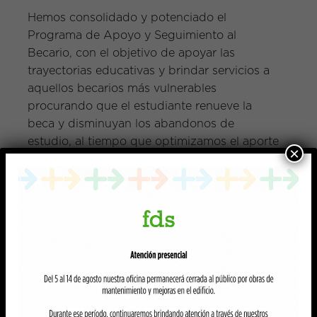
Hemos consolidado y potenciado el
Programa de Apoyo y Seguimiento al
Becario, con el objetivo de apoyar las
trayectorias educativas y brindar servicios a
aquellos becarios más vulnerables
procurando que el estudiante renueve la
beca y disminuyan los abandonos de
estudio, al tiempo que optimizamos el aporte
×
de los contribuyentes al Fondo de
Solidaridad.
Estas acciones tienen que ver con
actividades directas con estudiantes, como
entrevistas de seguimiento o talleres y
apoyos especiales como préstamo de
computadoras, materiales de estudio,
tarjetas de alimentación, apoyo psicológico,
etc.