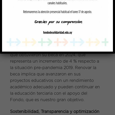
En 2024 festejamos nuestros 30 años de
vida con dos conferencias dirigidas a los
protagonistas de nuestra tarea, nuestros
becarios.
En 2025 renovaron su beca y ya cuentan con
el apoyo del Fondo el 60 % de los becarios
que obtuvieron su beca en 2024, que
representa un incremento de 4 % respecto a
la situación pre-pandemia 2019. Renovar la
beca implica que avanzaron en sus
proyectos educativos con un rendimiento
académico adecuado y pueden continuar en
la educación terciaria con el apoyo del
Fondo, que es nuestro gran objetivo.
Sostenibilidad, Transparencia y optimización