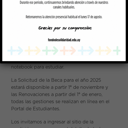
otorgaron a mujeres y el 87% tiene entre 18 y
23 años.
El Fondo de Solidaridad también acompaña
la vida estudiantil de los becarios a través de
talleres, charlas, beneficios y ayudas
especiales. En este marco, desde el año 2020
cuenta con el
Programa Estucompu
que
benefició a 1.164 jóvenes que recibieron una
notebook para estudiar.
La Solicitud de la Beca para el año 2025
estará disponible a partir 1° de noviembre y
las Renovaciones a partir del 1° de enero,
todas las gestiones se realizan en línea en el
Portal de Estudiantes.
Los invitamos a ingresar al sitio de la