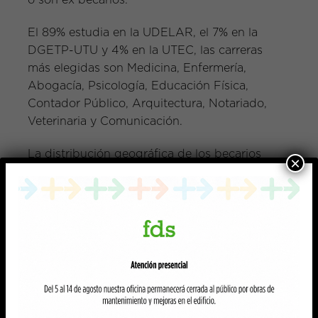
o son ex becarios.
El 89% estudia en la UDELAR, el 7% en la
DGETP-UTU y 4% en la UTEC, las carreras
más elegidas son Medicina, Enfermería,
Abogacía, Psicología, Educación Física,
Contador Público, Arquitectura, Notariado,
Veterinaria y Comunicación.
La distribución geográfica de los becarios
×
muestra que el 86% proviene del interior del
país y el 14% de Montevideo. En cuanto al
lugar donde cursan sus estudios, el 71%
estudia en Montevideo, el 11% en Paysandú,
el 8% en Salto y el 10% en otros
departamentos.
En relación con el género y la edad, el
Informe indica que el 67% de las becas se