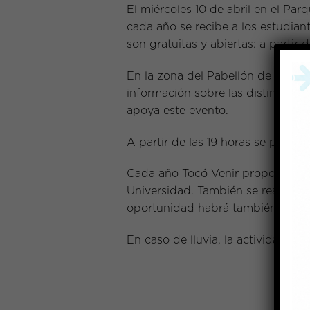
El miércoles 10 de abril en el Par
cada año se recibe a los estudiant
son gratuitas y abiertas: a partir 
En la zona del Pabellón de la Mús
información sobre las distintas fa
apoya este evento.
A partir de las 19 horas se presen
Cada año Tocó Venir propone un e
Universidad. También se realizan ac
oportunidad habrá también una fe
En caso de lluvia, la actividad se r