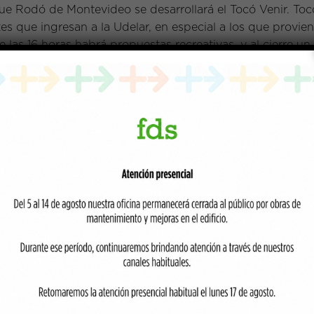
que Rodó de Montevideo se desarrollará el Tocó Venir. Toc
es que ingresan a la Udelar, en especial a los que proviene
de las 16 horas habrá propuestas recreativas, y al cierre u
ica junto al Lago del Parque Rodó, durante la tarde se po
cultades, escuelas e institutos de la Udelar y un stand d
tarán Dj Majo, Falta y Resto, La ventolera, Croupier Funk y
spacio de intercambio y bienvenida dirigido a los jóvene
tividades recreativas, deportivas y artísticas, antes del c
ria gastronómica.
ealizará en el mismo lugar el jueves 11 de abril.