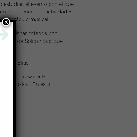
ó estudiar, el evento con el que
n del interior. Las actividades
n espectáculo musical.
×
drán visitar estands con
el Fondo de Solidaridad que
 Denis Elías.
s que ingresan a la
ierre musical. En esta