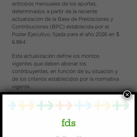
anticipos mensuales de los aportes,
determinados a partir de la reciente
actualización de la Base de Prestaciones y
Contribuciones (BPC) establecida por el
Poder Ejecutivo, fijada para el año 2026 en $
6.864.
Esta actualización define los montos
vigentes que deben abonar los
contribuyentes, en función de su situación y
de los criterios establecidos por la normativa
vigente.
×
Se recuerda que, a partir de enero de 2026,
comienzan a realizar aportes quienes
egresaron en cualquier mes del año 2021 de
carreras de la Universidad de la República,
UTEC y del nivel terciario de DGETP–UTU.