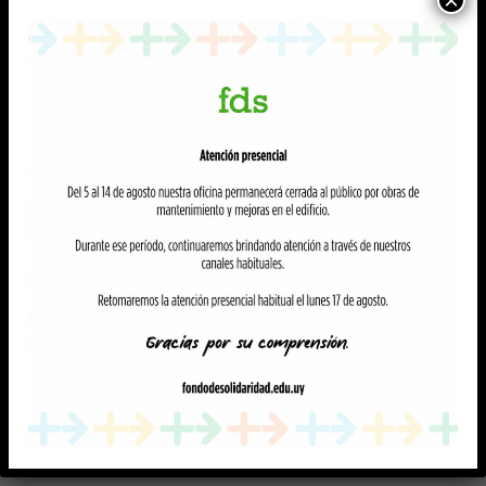
×
más años de duración
(según la duración
vigente a enero de 2002) cuyos ingresos
mensuales superen los
$41.184
, equivalentes
a
6 BPC
.
Este aporte acumuló una reducción total del
50 %
sobre su valor original, conforme a las
modificaciones introducidas por la
Ley N.º
20.075
, sin que estén previstas nuevas
reducciones para el año 2026.
Asimismo, se recuerda que en
enero de 2026
comenzaron a realizar aportes quienes
egresaron en cualquier mes del año
2021
. Si
bien el Fondo de Solidaridad envía
comunicaciones recordatorias, es importante
mantener los datos de contacto actualizados
a través del formulario disponible en
nuestros portales.